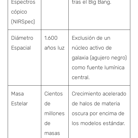
Espectros
tras el Big Bang.
cópico
(NIRSpec)
Diámetro
1.600
Exclusión de un
Espacial
años luz
núcleo activo de
galaxia (agujero negro)
como fuente lumínica
central.
Masa
Cientos
Crecimiento acelerado
Estelar
de
de halos de materia
millones
oscura por encima de
de
los modelos estándar.
masas