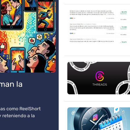
man la
mas como ReelShort
 reteniendo a la