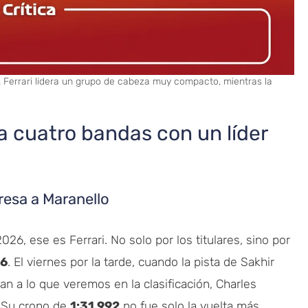
. Ferrari lidera un grupo de cabeza muy compacto, mientras la
 a cuatro bandas con un líder
gresa a Maranello
26, ese es Ferrari. No solo por los titulares, sino por
26
. El viernes por la tarde, cuando la pista de Sakhir
n a lo que veremos en la clasificación, Charles
. Su crono de
1:31.992
no fue solo la vuelta más