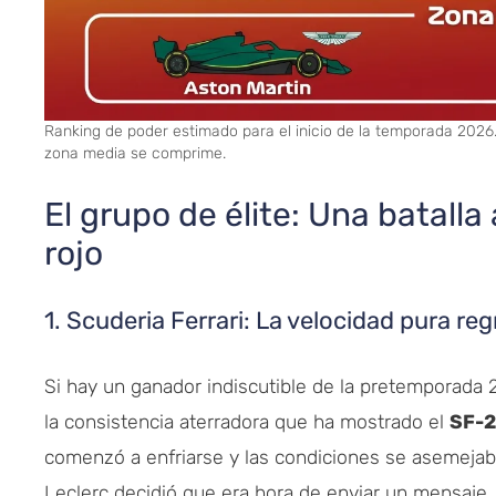
Ranking de poder estimado para el inicio de la temporada 2026
zona media se comprime.
El grupo de élite: Una batalla
rojo
1. Scuderia Ferrari: La velocidad pura re
Si hay un ganador indiscutible de la pretemporada 20
la consistencia aterradora que ha mostrado el
SF-
comenzó a enfriarse y las condiciones se asemejaba
Leclerc decidió que era hora de enviar un mensaje