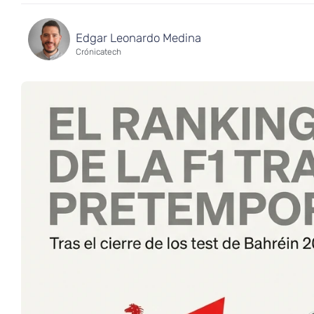
Edgar Leonardo Medina
Crónicatech