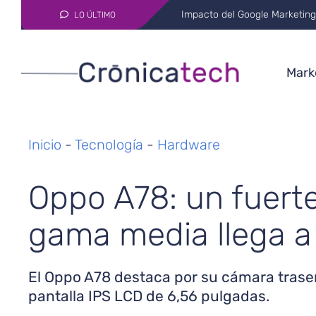
AI in Medicine: Transformati
LO ÚLTIMO
Marke
Inicio
-
Tecnología
-
Hardware
Oppo A78: un fuert
gama media llega a
El Oppo A78 destaca por su cámara trase
pantalla IPS LCD de 6,56 pulgadas.