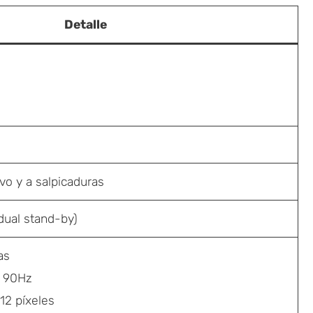
Detalle
lvo y a salpicaduras
dual stand-by)
as
 90Hz
12 píxeles