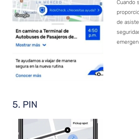
Cuando s
proporci
de asist
segurida
emergenc
5. PIN