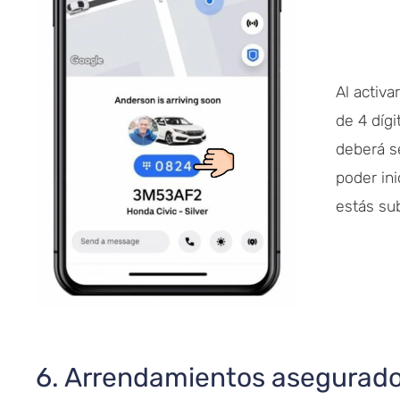
Al activa
de 4 díg
deberá s
poder ini
estás sub
6. Arrendamientos asegurad