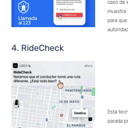
caso de 
muestra t
para que
autoridad
4. RideCheck
Esta tec
parada p