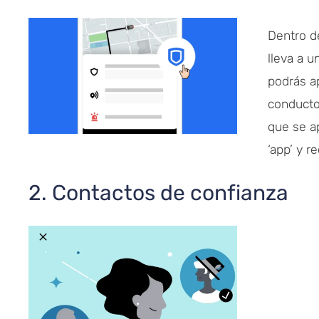
Dentro de
lleva a u
podrás a
conducto
que se ap
‘app’ y 
2. Contactos de confianza