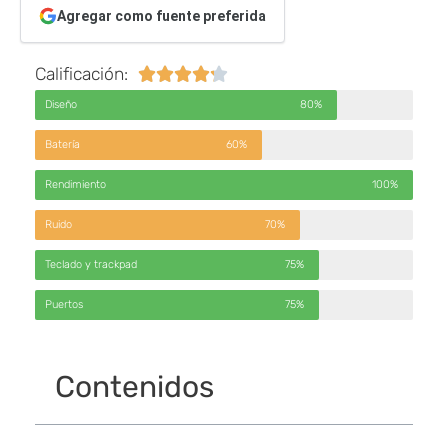
Agregar como fuente preferida
Calificación:





Diseño
80%
Batería
60%
Rendimiento
100%
Ruido
70%
Teclado y trackpad
75%
Puertos
75%
Contenidos