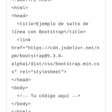
<html>

<head>

  <title>Ejemplo de salto de 
línea con Bootstrap</title>

  <link 
href="https://cdn.jsdelivr.net/n
pm/bootstrap@5.3.0-
alpha1/dist/css/bootstrap.min.cs
s" rel="stylesheet">

</head>

<body>

  <!-- Tu código aquí -->

</body>
