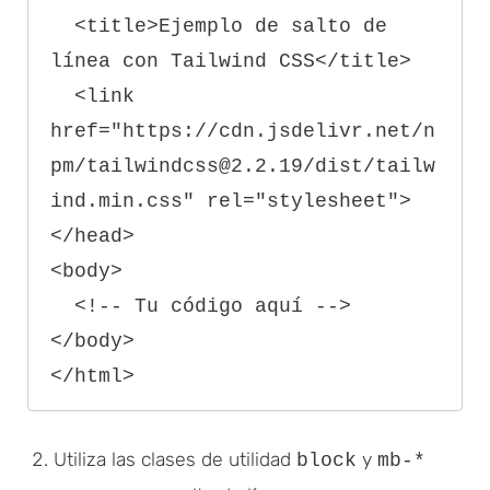
  <title>Ejemplo de salto de 
línea con Tailwind CSS</title>

  <link 
href="https://cdn.jsdelivr.net/n
pm/tailwindcss@2.2.19/dist/tailw
ind.min.css" rel="stylesheet">

</head>

<body>

  <!-- Tu código aquí -->

</body>

Utiliza las clases de utilidad
y
block
mb-*